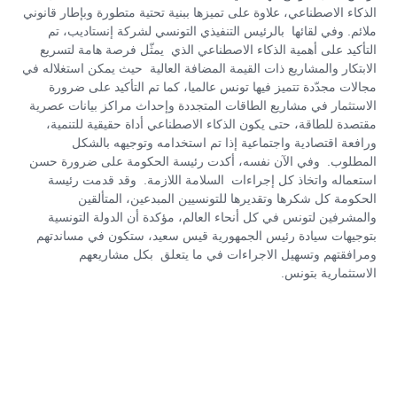
الذكاء الاصطناعي، علاوة على تميزها ببنية تحتية متطورة وبإطار قانوني
ملائم. وفي لقائها بالرئيس التنفيذي التونسي لشركة إنستاديب، تم
التأكيد على أهمية الذكاء الاصطناعي الذي يمثّل فرصة هامة لتسريع
الابتكار والمشاريع ذات القيمة المضافة العالية حيث يمكن استغلاله في
مجالات مجدّدة تتميز فيها تونس عالميا، كما تم التأكيد على ضرورة
الاستثمار في مشاريع الطاقات المتجددة وإحداث مراكز بيانات عصرية
مقتصدة للطاقة، حتى يكون الذكاء الاصطناعي أداة حقيقية للتنمية،
ورافعة اقتصادية واجتماعية إذا تم استخدامه وتوجيهه بالشكل
المطلوب. وفي الآن نفسه، أكدت رئيسة الحكومة على ضرورة حسن
استعماله واتخاذ كل إجراءات السلامة اللازمة. وقد قدمت رئيسة
الحكومة كل شكرها وتقديرها للتونسيين المبدعين، المتألقين
والمشرفين لتونس في كل أنحاء العالم، مؤكدة أن الدولة التونسية
بتوجيهات سيادة رئيس الجمهورية قيس سعيد، ستكون في مساندتهم
ومرافقتهم وتسهيل الاجراءات في ما يتعلق بكل مشاريعهم
الاستثمارية بتونس.