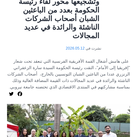
وتشجيعها محور لقاء رئيسة
الحكومة بعدد من الباعثين
الشبان أصحاب الشركات
الناشئة والرائدة في عديد
المجالات
نشرت في
2026.05.12
على هامش أشغال القمة الأفريقية الفرنسية التي تنعقد تحت شعار
"إفريقيا إلى الأمام"، التقت رئيسة الحكومة السيدة سارة الزعفراني
الزنزري عددا من الباعثين الشبان التونسيين بالخارج، أصحاب الشركات
الناشئة والرائدة في عديد المجالات ذات القيمة المضافة العالية وذلك
بمناسبة مشاركتهم في المنتدى الاقتصادي الذي تحتضنه جامعة نيروبي.
itter
acebook