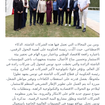
ومن بين المجالات التي تعمل فيها هذه الشركات الناشئة، الذكاء
الاصطناعي، حيث أكّدت رئيسة الحكومة على أهمية التحول الرقمي،
باعتباره رافعة للاقتصاد الوطني وباعتبار دوره الهام في تحفيز بيئة
الاستثمار وتحسين مناخ الأعمال، مشيدة بمجهودات باعثي المؤسسات
الناشئة الرائدة والتي تخطت حدود تونس لتتحول إلى شركات رائدة في
كل العالم، وتوّفر حلولا تكنولوجية لأكبر الشركات في الخارج. وبيّنت
رئيسة الحكومة أن قطاع الشركات الناشئة في تونس يشهد تطورًا
ملحوظًا، بفضل قدرته على استقطاب الكفاءات وتوفير مواطن الشغل،
مبرزة أنه يتم العمل على تطوير الإطار التشريعي المنظم للاستثمار،
ليتلاءم مع التحولات الاقتصادية والتكنولوجية الراهنة، ومتطلبات بناء
نموذج تنموي جديد قائم على الابتكار والمرونة، بما يعزز منظومة
الشركات الناشئة ويطوّر مشاريع البنية التحتية الرقمية، مذكرة بأن
تونس تحتل مواقع مهمة في التصنيفات العالمية الخاصة باستعمال