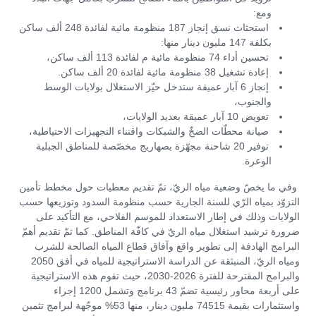
ومع:
استحثاث نسق إنجاز 187 منظومة مائية لفائدة 248 ألف ساكن
بكلفة 147 مليون دينار منها:
تحسين أداء 74 منظومة مائية م لفائدة 113 ألف ساكن،
إعادة تشغيل 38 منظومة مائية لفائدة 20 ألف ساكن.
إنجاز 6 آبار عميقة ستدخل حيّز الاستغلال بولايات الوسط
والجنوب،
تعويض 10 آبار عميقة بعديد الولايات،
صيانة محطّات الضخّ والشبكات واقتناء التجهيزات الاحتياطية،
توفير 20 شاحنة مجهّزة بصهاريج مخصّصة للمناطق الجبلية
الوعرة.
وفي ما يخصّ وضعية مياه الريّ، تمّ تقديم معطيات حول مخطط تأمين
التزوّد بمياه الرّي للسنة الجارية حسب منظومة السدود وتوزيعها حسب
الولايات وذلك في إطار الاستعداد للموسم الفلاحي، مع التأكيد على
ضرورة ترشيد استغلال مياه الريّ في كافّة المناطق. كما تمّ تقديم أهمّ
البرامج الهادفة إلى تطوير واقع وآفاق قطاع المياه الصالحة للشرب
ومياه الريّ، المنبثقة عن الدراسة الاستراتيجية للمياه في أفق 2050
والبرامج المقترحة للفترة 2026-2030، حيث تقوم هذه الاستراتيجية
على أربعة محاور رئيسية تضمّ 43 برنامج وتشمل 1200 إجراء
واستثمارات بقيمة 74515 مليون دينار، منها 53% موجّهة لبرامج تثمين