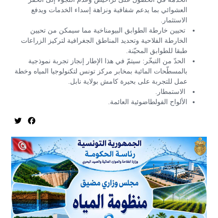
العشوائي بما يدعم شفافية ونزاهة إسداء الخدمات ويدفع
الاستثمار.
تحيين خارطة الطوابق البيومناخية مما سيمكن من تحيين
الخارطة الفلاحية وتحديد المناطق الجغرافية لتركيز الزراعات
طبقا للطوابق المحيّنة.
الحدّ من التبخّر: سيتمّ في هذا الإطار إنجاز تجربة نموذجية
بالمسطّحات المائية بمخابر مركز تونس لتكنولوجيا المياه وخطة
عمل للتجربة على بحيرة كامش بولاية نابل.
الاستمطار.
الألواح الفولطاضوئية العائمة.
itter
acebook