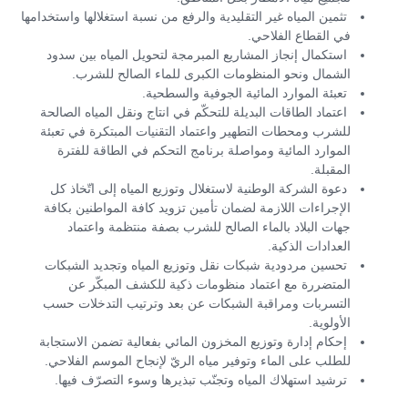
تثمين المياه غير التقليدية والرفع من نسبة استغلالها واستخدامها
في القطاع الفلاحي.
استكمال إنجاز المشاريع المبرمجة لتحويل المياه بين سدود
الشمال ونحو المنظومات الكبرى للماء الصالح للشرب.
تعبئة الموارد المائية الجوفية والسطحية.
اعتماد الطاقات البديلة للتحكّم في انتاج ونقل المياه الصالحة
للشرب ومحطات التطهير واعتماد التقنيات المبتكرة في تعبئة
الموارد المائية ومواصلة برنامج التحكم في الطاقة للفترة
المقبلة.
دعوة الشركة الوطنية لاستغلال وتوزيع المياه إلى اتّخاذ كل
الإجراءات اللازمة لضمان تأمين تزويد كافة المواطنين بكافة
جهات البلاد بالماء الصالح للشرب بصفة منتظمة واعتماد
العدادات الذكية.
تحسين مردودية شبكات نقل وتوزيع المياه وتجديد الشبكات
المتضررة مع اعتماد منظومات ذكية للكشف المبكّر عن
التسربات ومراقبة الشبكات عن بعد وترتيب التدخلات حسب
الأولوية.
إحكام إدارة وتوزيع المخزون المائي بفعالية تضمن الاستجابة
للطلب على الماء وتوفير مياه الريّ لإنجاح الموسم الفلاحي.
ترشيد استهلاك المياه وتجنّب تبذيرها وسوء التصرّف فيها.