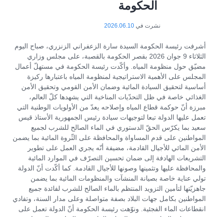
الحكومة
نشرت في
2026.06.10
أشرفت رئيسة الحكومة السيدة سارة الزعفراني الزنزري، صباح اليوم
الثلاثاء 9 جوان 2026 بقصر الحكومة بالقصبة، على مجلس وزاري
مضيّق حول منظومة المياه. وأكّدت رئيسة الحكومة في مستهلّ أعمال
المجلس على الأهمية الاستراتيجية لمنظومة المياه باعتبارها ركيزة
أساسية لتحقيق السيادة المائية وضمان الأمن القومي وتحقيق الأمن
الغذائي خاصة في ظل التحدّيات المناخية التي يشهدها كلّ العالم،
مبرزة أنّ حوكمة قطاع المياه وإصلاحه يعدّ من الأولويات الوطنية التي
تعمل عليها الدولة تبعا لتوجيهات سيادة رئيس الجمهورية الأستاذ قيس
سعيد بما يكرّس الحقّ الدستوري في الماء الصالح للشرب لجميع
المواطنين على قدم المساواة والمحافظة على الثّروة المائية بما يضمن
الأمن المائي للأجيال القادمة، مضيفة أنّه يجري العمل على تطوير
التشريعات الهادفة إلى ضمان تحسين التصرّف في الموارد المائية
والمحافظة عليها وتثمينها وصونها للأجيال القادمة. كما أكّدت أنّ الدولة
تولي عناية خاصة بصيانة المنشآت والمنظومات المائية بما يضمن
جاهزيّتها لتأمين التزويد المنتظم بالماء الصالح للشرب لفائدة جميع
المواطنين بكامل جهات البلاد بصفة متواصلة وعلى مدار السنة، وتفادي
انقطاعات الماء الفجئية. ونوّهت رئيسة الحكومة أنّ الدولة تعمل على