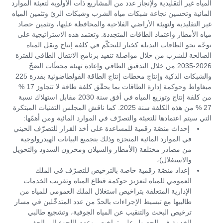
المياه غير التقليدية ولإنجاز عدد من المشاريع ذات الأولوية لتعبئة الموارد
المائية وتحسين نجاعة شبكات مياه الشرب وشبكات الريّ وتثمين المياه
غير التقليدية ولتهيئة الأراضي الفلاحية والمحافظة عليها، وتثمين حصاد
مياه الأمطار واعتماد الطاقات المتجددة. وتعتمد هذه الاستراتيجية على
توجّه نحو الطاقات البديلة كخيار للتحكّم في كلفة إنتاج ونقل المياه
الصالحة للشرب من خلال مواصلة تنفيذ برنامج الانتقال الطاقي للفترة
2026-2035 من خلال التدقيق الطاقي وإعادة تهيئة محطّات الضخّ
والشبكات الذكية وإنتاج محطات إنتاج الطاقة الفولطاضوئية بقدرة 225
ميغاواط وحوكمة إدارة الطاقات بما يحقّق كلفة طاقة لا تتجاوز 17 %
من كلفة إنتاج وتوزيع المياه في أفق سنة 2030 مقابل استهلاك نسبة
27 % من هذه الكلفة سنة 2025. كما ناقش المجلس التقنيات المبتكرة
التي سيتم اعتمادها للتعبئة والتصرّف في الموارد المائية ومن أهمّها:
إحداث منصّة رقمية للمساعدة على أخذ القرار للتصرّف الحيني
في الموارد المائية المنجزة وذلك بتجميع البيانات الهيدرولوجية
من مصادر مختلفة (الأمطار والسيلان ومخزون السدود والتحويل
والاستغلال)،
إعداد منصّة رقمية خاصة بالترخيص للتصرّف في الملك
العمومي للمياه لتعزيز حوكمة قطاع المياه وتقريب الخدمات
الإدارية المتعلقة بتراخيص استغلال الملك العمومي للمياه من
طالبيها مع تبسيط الإجراءات بالحدّ من عدد المتدخّلين في مسار
ترخيص البحث والتنقيب عن المياه الجوفية، وتشجيع طالبي
الخدمة في الحصول على تراخيص وعدم اللجوء إلى الحفر