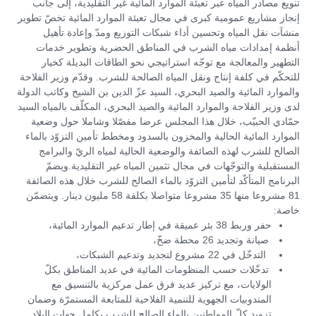
تنويع مصادر المياه عبر تعبئة الموارد المائية غير التقليدية، إلى جانب
إنجاز مشاريع عمومية كبرى في مجال تعبئة الموارد المائية تخصّ تطوير
منشآت نقل المياه وتحسين أداء شبكات التوزيع ومدّ وإعادة تأهيل
أنظمة إمدادات مياه الشرب في المناطق الحضرية وتطوير خدمات
التطهير والمعالجة مع توجّه استراتيجي نحو الطاقات البديلة كخيار
للتحكّم في كلفة إنتاج ونقل المياه الصالحة للشرب. وقدّم وزير الفلاحة
والموارد المائية والصيد البحري، السيد عزّ الدين بن الشيخ وكاتب الدولة
لدى وزير الفلاحة والموارد المائية والصيد البحري، المكلّف بالمياه السيد
حمّادي الحبيّب، خلال هذا المجلس عرضا مفصّلا وشاملا حول وضعية
الموارد المائية الحالية والمخزون بالسدود ومخطط تأمين التزوّد بالماء
الصالح للشرب لهذه الصائفة والوضعية الحالية لمياه الريّ والبرامج
المستقبلية والتوجّهات في مجال تثمين المياه غير التقليدية.ويضمّ
البرنامج المتأكّد لتأمين التزوّد بالماء الصالح للشرب خلال هذه الصائفة
81 مشروعا منها 35 مشروعا متواصلا بكلفة 58 مليون دينار. ويتضمّن
خاصة:
حفر وربط 38 بئر عميقة في إطار تدعيم الموارد المائية،
صيانة وتجديد 26 محطة ضخّ،
التدخّل في 22 مشروع لتجديد وتدعيم الشبكات،
تدخّلات حسب المنظومات المائية في عديد المناطق بكلّ
الولايات، مع تركيز عديد فرق عمل مركزية بالتنسيق مع
المندوبيات الجهوية للتنمية الفلاحية للمتابعة المستمرّة وضمان
تزويد كلّ المواطنين بالماء الصالح للشرب بكامل جهات البلاد