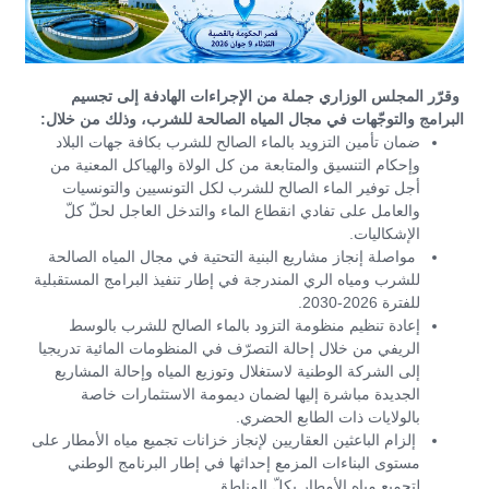
وقرّر المجلس الوزاري جملة من الإجراءات الهادفة إلى تجسيم
البرامج والتوجّهات في مجال المياه الصالحة للشرب، وذلك من خلال:
ضمان تأمين التزويد بالماء الصالح للشرب بكافة جهات البلاد
وإحكام التنسيق والمتابعة من كل الولاة والهياكل المعنية من
أجل توفير الماء الصالح للشرب لكل التونسيين والتونسيات
والعامل على تفادي انقطاع الماء والتدخل العاجل لحلّ كلّ
الإشكاليات.
مواصلة إنجاز مشاريع البنية التحتية في مجال المياه الصالحة
للشرب ومياه الري المندرجة في إطار تنفيذ البرامج المستقبلية
للفترة 2026-2030.
إعادة تنظيم منظومة التزود بالماء الصالح للشرب بالوسط
الريفي من خلال إحالة التصرّف في المنظومات المائية تدريجيا
إلى الشركة الوطنية لاستغلال وتوزيع المياه وإحالة المشاريع
الجديدة مباشرة إليها لضمان ديمومة الاستثمارات خاصة
بالولايات ذات الطابع الحضري.
إلزام الباعثين العقاريين لإنجاز خزانات تجميع مياه الأمطار على
مستوى البناءات المزمع إحداثها في إطار البرنامج الوطني
لتجميع مياه الأمطار بكلّ المناطق.