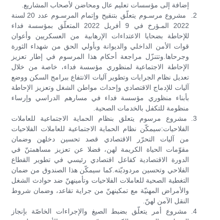
إضافة إلى مؤسسات تعليم عال ومحاضن لأصحاب المشاريع.
مشروع مرسـوم يتعلّق بتنقيح وإتمام المرسـوم عدد 20 لسنة
2022 المـؤرخ في 9 أفريل 2022 المتعلّق بمؤسسة فداء
للإحاطة بضحايا الاعتداءات الإرهابية من العسكريين وأعوان
قوات الأمن الداخلي والديوانة وبأولي الحق من شهداء الثورة
وجرحاها.وتتنزّل مراجعة أحكام هذا المرسوم في إطار تعزيز
الإحاطة الاجتماعية لمنظوري مؤسسة فداء، خاصة من خلال
تعديل نظام الجرايات وتطوير آليات الانتفاع ببرامج السكن ووضع
آليات للإدماج الاقتصادي وإحداث مواطن الشغل وتعزيز الإحاطة
بأبناء منظوري مؤسسة فداء في مسارهم الدراسي وإرساء
منظومة للتكفل بالخدمات الصحية.
مشروع مرسوم يتعلق بنظام الحماية الاجتماعية للعاملات
الفلاحيات:سيمكّن نظام الحماية الاجتماعية للعاملات الفلاحيات
من آليات التحرّر الاقتصادي قصد تحسين دخلهن وضمان
مقوّمات الحياة الكريمة لهن، فضلا عن تعزيز مساهمتنّ في
الدورة الاقتصادية كفاعل اقتصادي رئيسي في تطوير القطاع
الفلاحي وتحسين مردوديّته.كما سيمكّن هذا الصندوق من ضمان
التغطية الصحية للعاملات الفلاحيات وتأمينهنّ ضد حوادث الشغل
والأمراض المهنيّة مع تمكينهنّ من جراية تقاعد، وضمان شروط
النقل الآمن لهنّ.
مشروع أمر يتعلّق بضبط الصيغ والإجراءات الخاصّة بإنجاز