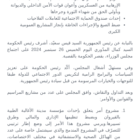
الإرهابية من العسكريين وأعوان قوات الأمن الداخلي والديوانة
وبأولي الحق من شهداء الثورة وجرحاها
إحداث صندوق الحماية الاجتماعية للعاملات الفلاحيات
ضبط الصيغ والإجراءات الخاصّة بإنجاز المشاريع العمومية
الكبرى
بالنيابة عن رئيس الجمهورية السيد قيس سعيّد، أشرف رئيس الحكومة
السيد كمال المدّوري اليوم الخميس 26 سبتمبر 2024 على اجتماع
مجلس الوزراء، بقصر الحكومة بالقصبة.
وفي مستهلّ أشغال المجلس، أكّد رئيس الحكومة على تعزيز
السياسات والبرامج الرامية لتكريس الدور الاجتماعي للدولة طبقا
للتوجهات والخيارات المرسومة من قبل سيادة رئيس الجمهورية.
وبعد التداول والنقاش، وافق المجلس على عدد من مشاريع المراسيم
والقوانين والأوامر:
مشروع أمر يتعلق بإحداث مؤسسة مدينة الأغالبة الطبية
بالقيروان وبضبط تنظيمها الإداري والمالي وطرق
تسييرها.ويرمي مشروع هذا الأمر إلى وضع إطار ترتيبي
للتصرّف في المشروع المندمج والذي سيشتمل خاصة على عدد
من الهياكل الصحية والاستشفائية في مختلف الاختصاصات،