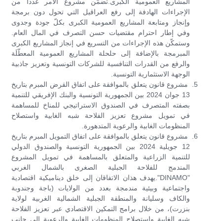
المشاريع العمومية الكبرى.تضمّن مشروع الأمر عددا من
الإجراءات الهادفة إلى رفع العراقيل التي تحول دون برمجة
وإنجاز ومتابعة المشاريع العمومية الكبرى بكلّ جودة وجدوى
وفي إطار احترام مقتضيات حسن التصرف في المال العام.
وستمكّن هذه الإجراءات من التسريع في إنجاز المشاريع الكبرى
المبرمجة بالإضافة إلى حلحلة المشاريع العمومية المعطّلَة
والرفع من القدرات التنافسية للشركات التونسية وتعزيز جاذبية
الوجهة الاستثمارية التونسية.
مشروع قانون يتعلق بالموافقة على اتفاق القرض المبرم بتاريخ
13 جوان 2024 بين الجمهورية التونسية والبنك الإفريقي للتنمية
بصفته المتصرف في الصندوق الاستراتيجي للمناخ للمساهمة
في تمويل مشروع تعزيز الفلاحة شبه الغابية واستصلاح
المنظومات الغابية والرعوية المتدهورة.
مشروع قانون يتعلق بالموافقة على اتفاق التمويل المبرم بتاريخ
12 جويلية 2024 بين الجمهورية التونسية والصندوق الدولي
للتنمية الزراعية والمتعلق بالمساهمة في تمويل المشروع
المندمج للفلاحة الجبلية الصغرى بالشمال الغربي
"DINAMO".يهدف هذان الاتفاقان إلى خلق ديناميكية اقتصادية
واجتماعية وبيئية مندمجة بعدد من الولايات (باجة وجندوبة
والكاف وسليانة والمنطقة الجبلية الشمالية الغربية لولاية
بنزرت)، من خلال برامج التمكين الاقتصادي عبر تعزيز الفلاحة
شبه الغابية واستصلاح المنظومات الغابية والرعوية إلى جانب