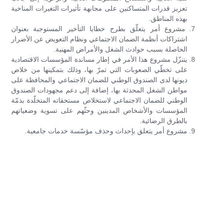
تعزيز قدرات المتساكنين على مجابهة تأثيرات التغيرات المناخية
بهذه المناطق.
مشروع أمر يتعلّق بطرح خطايا التأخير المستوجبة بعنوان
اشتراكات أنظمة الضمان الاجتماعي ونظام التعويض عن الأضرار
الحاصلة بسبب حوادث الشغل والأمراض المهنية.
يتنزّل مشروع هذا الأمر في إطار مساندة المؤسسات الاقتصادية
على تخطّي الصعوبات التي تمرّ بها، وذلك بتمكينها من خلاص
ديونها لدى الصندوق الوطني للضمان الاجتماعي والمحافظة على
مواطن الشغل المحدثة بها، إضافة إلى دعم مجهودات الصندوق
الوطني للضمان الاجتماعي لاستخلاص مستحقاته المتخلّدة بذمّة
المؤسسات والأشخاص المدينين وحثّهم على تسوية وضعياتهم
بالطرق الرضائية.
مشروع أمر يتعلق بإحداث وحذف مؤسّسة خدمات جامعية.