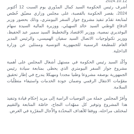
2024.10.12
أشرف رئيس الحكومة السيد كمال المدّوري يوم السبت 12 أكتوبر
2024، بقصر الحكومة بالقصبة، على مجلس وزاري مضيّق خُصّص
لمتابعة تقدّم تنفيذ مشروع جواز السفر البيومتري، وذلك بحضور وزير
الدفاع الوطني السيد خالد السهيلي، ووزيرة المالية السيدة سهام
البوغديري نمصية، ووزير الاقتصاد والتخطيط السيد سمير عبد الحفيظ،
ووزير تكنولوجيات الاتصال السيد سفيان الهميسي، والرئيس المدير
العام للمطبعة الرسمية للجمهورية التونسية وممثلين عن وزارة
الداخلية.
وأكّد السيد رئيس الحكومة في مستهل أشغال المجلس على أهمية
مشروع جواز السفر البيومتري الذي يحظى بمتابعة سيادة رئيس
الجمهورية بوصفه مشروعا وطنيا مجددا ومهيكلا يندرج في إطار تحقيق
مقوّمات الانتقال الرقمي وضمان جودة الخدمات واستيفاء متطلّبات
السلامة.
وأقرّ المجلس جملة من التوصيات الرامية إلى مزيد إحكام قيادة وتنفيذ
هذا المشروع وتوفير كل ممهّدات النجاح، خاصّة المتابعة والتقييم
لمختلف مراحله، ووفقا للأهداف المحدّدة والاّجال المقرّرة في الغرض.