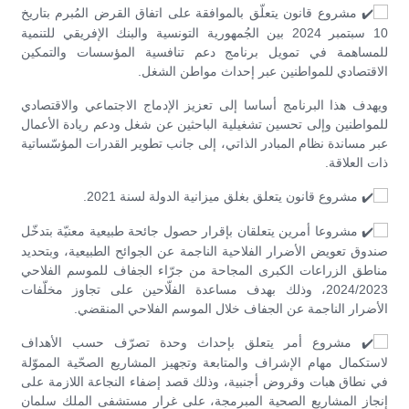
مشروع قانون يتعلّق بالموافقة على اتفاق القرض المُبرم بتاريخ
10 سبتمبر 2024 بين الجُمهورية التونسية والبنك الإفريقي للتنمية
للمساهمة في تمويل برنامج دعم تنافسية المؤسسات والتمكين
الاقتصادي للمواطنين عبر إحداث مواطن الشغل.
ويهدف هذا البرنامج أساسا إلى تعزيز الإدماج الاجتماعي والاقتصادي
للمواطنين وإلى تحسين تشغيلية الباحثين عن شغل ودعم ريادة الأعمال
عبر مساندة نظام المبادر الذاتي، إلى جانب تطوير القدرات المؤسّساتية
ذات العلاقة.
مشروع قانون يتعلق بغلق ميزانية الدولة لسنة 2021.
مشروعا أمرين يتعلقان بإقرار حصول جائحة طبيعية معنيّة بتدخّل
صندوق تعويض الأضرار الفلاحية الناجمة عن الجوائح الطبيعية، وبتحديد
مناطق الزراعات الكبرى المجاحة من جرّاء الجفاف للموسم الفلاحي
2024/2023، وذلك بهدف مساعدة الفلّاحين على تجاوز مخلّفات
الأضرار الناجمة عن الجفاف خلال الموسم الفلاحي المنقضي.
مشروع أمر يتعلق بإحداث وحدة تصرّف حسب الأهداف
لاستكمال مهام الإشراف والمتابعة وتجهيز المشاريع الصحّية المموّلة
في نطاق هبات وقروض أجنبية، وذلك قصد إضفاء النجاعة اللازمة على
إنجاز المشاريع الصحية المبرمجة، على غرار مستشفى الملك سلمان