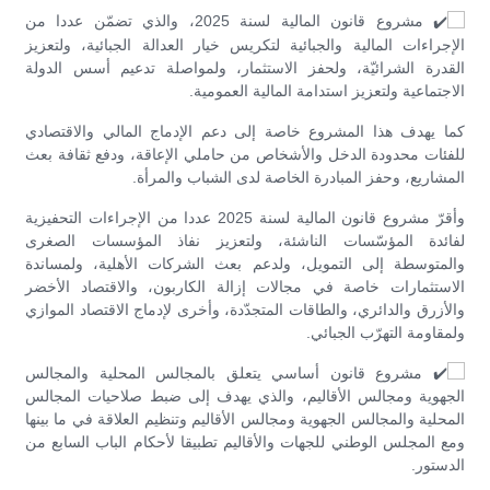
مشروع قانون المالية لسنة 2025، والذي تضمّن عددا من
الإجراءات المالية والجبائية لتكريس خيار العدالة الجبائية، ولتعزيز
القدرة الشرائيّة، ولحفز الاستثمار، ولمواصلة تدعيم أسس الدولة
الاجتماعية ولتعزيز استدامة المالية العمومية.
كما يهدف هذا المشروع خاصة إلى دعم الإدماج المالي والاقتصادي
للفئات محدودة الدخل والأشخاص من حاملي الإعاقة، ودفع ثقافة بعث
المشاريع، وحفز المبادرة الخاصة لدى الشباب والمرأة.
وأقرّ مشروع قانون المالية لسنة 2025 عددا من الإجراءات التحفيزية
لفائدة المؤسّسات الناشئة، ولتعزيز نفاذ المؤسسات الصغرى
والمتوسطة إلى التمويل، ولدعم بعث الشركات الأهلية، ولمساندة
الاستثمارات خاصة في مجالات إزالة الكاربون، والاقتصاد الأخضر
والأزرق والدائري، والطاقات المتجدّدة، وأخرى لإدماج الاقتصاد الموازي
ولمقاومة التهرّب الجبائي.
مشروع قانون أساسي يتعلق بالمجالس المحلية والمجالس
الجهوية ومجالس الأقاليم، والذي يهدف إلى ضبط صلاحيات المجالس
المحلية والمجالس الجهوية ومجالس الأقاليم وتنظيم العلاقة في ما بينها
ومع المجلس الوطني للجهات والأقاليم تطبيقا لأحكام الباب السابع من
الدستور.