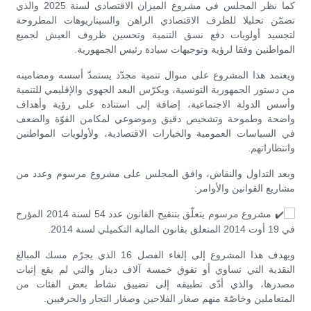
كما نظر المجلس في مشروع الميزان الاقتصادي لسنة 2025 والذي
تضمّن تحليلا للظرف الاقتصادي الراهن والسيناريوهات المطروحة
لتجسيد أولويات دفع نسق التنمية وتحسين ظروف العيش لجميع
المواطنين وفقا لرؤية وتوجيهات سيادة رئيس الجمهورية.
ويعتمد هذا المشروع على منوال تنمية مجدّد يستمدّ أسسه ومضامينه
من دستور الجمهورية التونسية، ويكرّس البعد الجهوي والإقليمي للتنمية
وأسس الدولة الاجتماعية، إضافة إلى استناده على رؤية وأهداف
واضحة وطموحة وتشخيص دقيق وموضوعي لمكامن القوّة والضعف
في السياسات العمومية والخيارات الاقتصادية، ولأولويات المواطنين
وانتظاراتهم.
وبعد التداول والنقاش، وافق المجلس على مشروع مرسوم وعدد من
مشاريع القوانين والأوامر:
مشروع مرسوم يتعلّق بتنقيح القانون عدد 54 لسنة 2014 المؤرخ
في 19 أوت 2014 المتعلق بقانون المالية التكميلي لسنة 2014.
ويهدف هذا المشروع إلى إلغاء الفصل 16 الذي يجرّم مسك المبالغ
النقدية التي تساوي أو تفوق خمسة آلاف دينار والتي لم يقع إثبات
مصدرها، والذي أدّى تطبيقه إلى تضييق نشاط بعض الفئات من
المتعاملين وخاصّة منهم صغار الفلاحين وصغار التجار والحرفيين.