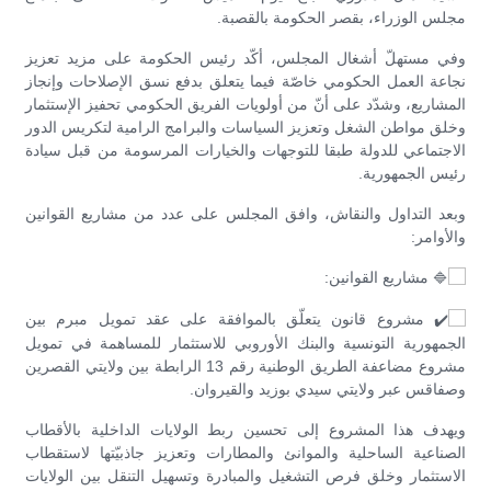
مجلس الوزراء، بقصر الحكومة بالقصبة.
وفي مستهلّ أشغال المجلس، أكّد رئيس الحكومة على مزيد تعزيز
نجاعة العمل الحكومي خاصّة فيما يتعلق بدفع نسق الإصلاحات وإنجاز
المشاريع، وشدّد على أنّ من أولويات الفريق الحكومي تحفيز الإستثمار
وخلق مواطن الشغل وتعزيز السياسات والبرامج الرامية لتكريس الدور
الاجتماعي للدولة طبقا للتوجهات والخيارات المرسومة من قبل سيادة
رئيس الجمهورية.
وبعد التداول والنقاش، وافق المجلس على عدد من مشاريع القوانين
والأوامر:
مشاريع القوانين:
مشروع قانون يتعلّق بالموافقة على عقد تمويل مبرم بين
الجمهورية التونسية والبنك الأوروبي للاستثمار للمساهمة في تمويل
مشروع مضاعفة الطريق الوطنية رقم 13 الرابطة بين ولايتي القصرين
وصفاقس عبر ولايتي سيدي بوزيد والقيروان.
ويهدف هذا المشروع إلى تحسين ربط الولايات الداخلية بالأقطاب
الصناعية الساحلية والموانئ والمطارات وتعزيز جاذبيّتها لاستقطاب
الاستثمار وخلق فرص التشغيل والمبادرة وتسهيل التنقل بين الولايات