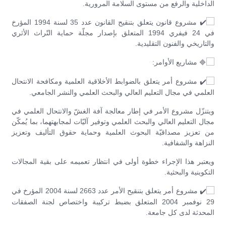
الداخلية والرفع من مستوى السلامة المرورية.
مشروع قانون يتعلق بتنقيح القانون عدد 35 لسنة 1994 المؤرخ
في 24 فيفري 1994 المتعلق بإصدار مجلّة حماية التّراث الأثري
والتاريخي والفنون التقليدية.
مشاريع الأوامر:
مشروع أمر يتعلق بالضوابط الأخلاقية العلمية ومكافحة الانتحال
العلمي في مجال التعليم العالي والبحث العلمي والنشر الجامعي.
ويتنزّل مشروع الأمر في إطار معالجة آفة الغشّ والانتحال العلمي في
مجال التعليم العالي والبحث العلمي وتوفير آليّات لمجابهتهما، بما يُمكّن
من تعزيز مصداقيّة البحوث العلمية وحماية حقوق التأليف وتعزيز
النزاهة والشفافية.
ويعتبر هذا الإجراء خطوة أولى في انتظار تعميمه على بقية المجالات
التكوينية والبحثية.
مشروع أمر يتعلق بتنقيح الأمر عدد 2663 لسنة 2004 المؤرخ في
29 نوفمبر 2004 المتعلق بضبط تركيبة واختصاص لجنة الصفقات
المحدثة لدى كل جامعة.