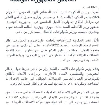
2024.06.13
أشرف رئيس الحكومة السيد أحمد الحشاني اليوم الخميس 13 جوان
2024 بقصر الحكومة بالقصبة، على مجلس وزاري مضيق خصّص للنظر
في مراحل اطلاق تكنولوجيا الجيل الخامس في الجمهورية التونسية،
بحضور وزير الدّاخلية السيد خالد النوري، ووزيرة المالية السيدة سهام
بوغديري نمصية، ووزير تكنولوجيات الاتصال السيد نزار بن ناجي.
وأكّد رئيس الحكومة في افتتاحه للجلسة على ضرورة العمل في اطار
الاستراتيجية الوطنية الرقمية 2022-2025، على أن تكون تونس في
مقدمة الدول المواكبة للتطور التكنولوجي عبر تطوير البنية التّحتية
للاتصالات الجوّالة لجلب الاستثمار في المجال الرقمي، وزيادة الفرص
الاقتصادية في جميع المجالات.
وقدّم وزير تكنولوجيات الاتصال السّيد نزار بن ناجي عرضا حول الاطار
التشريعي والتنظيمي لاسناد الاجازات، ومراحل الاعداد لاطلاق
تكنولوجيات الجيل الخامس للاتصالات الجوّالة، الى جانب الاجراءات
المصاحبة ومكونات الاجازة المزمع اسنادها في اطار طلب العروض.
ويهدف المشروع الى الاستجابة للحاجيات المتصاعدة في سعة التدفق
وسرعة الاستجابة والجودة في الابحار، الى جانب استيعاب كثافة عدد
المستعملين وحجم البيانات المنقولة عبر شبكة الاتصالات الجوالة، مع