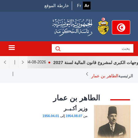
Menu
جاوز
Ar
Fr
خارطة الموقع
لى
Top
لمحتوى
لرئيسي
 الكبرى لمشروع قانون المالية لسنة 2027
لقاء رئيس الجمه
04-08-2026
Breadcrum
الرئيسية
الطاهر بن عمار
الطاهر بن عمار
الصورة
وزير أكـبــر
من
1954.08.07
إلى
1956.04.01