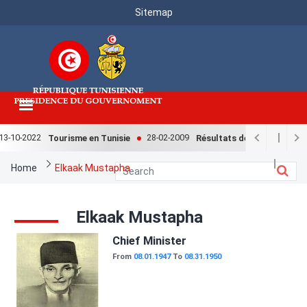
Menu
Skip
Sitemap
to
Top
main
content
3-10-2022
28-02-2009
Tourisme en Tunisie
Résultats de l'enquête natio
Breadcrumb
Home
Elkaak Mustapha
Elkaak Mustapha
Image
Chief Minister
From
08.01.1947
To
08.31.1950