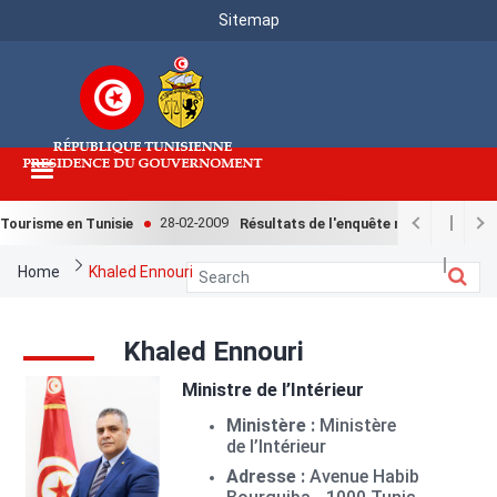
Menu
Skip
Sitemap
to
Top
main
content
28-02-2009
ourisme en Tunisie
Résultats de l'enquête nationale relativ
Breadcrumb
Home
Khaled Ennouri
Khaled Ennouri
Image
Ministre de l’Intérieur
Ministère :
Ministère
de l’Intérieur
Adresse :
Avenue Habib