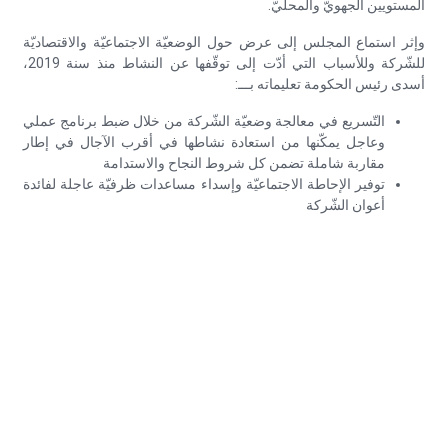
المستويين الجهويّ والمحليّ.
وإثر استماع المجلس إلى عرض حول الوضعيّة الاجتماعيّة والاقتصاديّة
للشّركة وللأسباب التي أدّت إلى توقّفها عن النشاط منذ سنة 2019،
أسدى رئيس الحكومة تعليماته بـــ:
التّسريع في معالجة وضعيّة الشّركة من خلال ضبط برنامج عملي
وعاجل يمكّنها من استعادة نشاطها في أقرب الآجال في إطار
مقاربة شاملة تضمن كل شروط النجاح والاستدامة
توفير الإحاطة الاجتماعيّة وإسداء مساعدات ظرفيّة عاجلة لفائدة
أعوان الشّركة