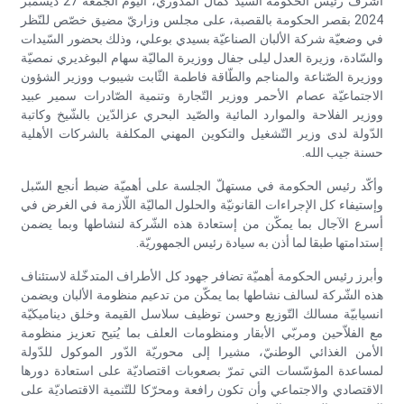
أشرف رئيس الحكومة السّيد كمال المدّوري، اليوم الجمعة 27 ديسمبر
2024 بقصر الحكومة بالقصبة، على مجلس وزاريّ مضيق خصّص للنّظر
في وضعيّة شركة الألبان الصناعيّة بسيدي بوعلي، وذلك بحضور السّيدات
والسّادة، وزيرة العدل ليلى جفال ووزيرة الماليّة سهام البوغديري نمصيّة
ووزيرة الصّناعة والمناجم والطّاقة فاطمة الثّابت شيبوب ووزير الشؤون
الاجتماعيّة عصام الأحمر ووزير التّجارة وتنمية الصّادرات سمير عبيد
ووزير الفلاحة والموارد المائية والصّيد البحري عزالدّين بالشّيخ وكاتبة
الدّولة لدى وزير التّشغيل والتكوين المهني المكلفة بالشركات الأهلية
حسنة جيب الله.
وأكّد رئيس الحكومة في مستهلّ الجلسة على أهميّة ضبط أنجع السّبل
وإستيفاء كل الإجراءات القانونيّة والحلول الماليّة اللّازمة في الغرض في
أسرع الآجال بما يمكّن من إستعادة هذه الشّركة لنشاطها وبما يضمن
إستدامتها طبقا لما أذن به سيادة رئيس الجمهوريّة.
وأبرز رئيس الحكومة أهميّة تضافر جهود كل الأطراف المتدخّلة لاستئناف
هذه الشّركة لسالف نشاطها بما يمكّن من تدعيم منظومة الألبان ويضمن
انسيابيّة مسالك التّوزيع وحسن توظيف سلاسل القيمة وخلق ديناميكيّة
مع الفلاّحين ومربّي الأبقار ومنظومات العلف بما يُتيح تعزيز منظومة
الأمن الغذائي الوطنيّ، مشيرا إلى محوريّة الدّور الموكول للدّولة
لمساعدة المؤسّسات التي تمرّ بصعوبات اقتصاديّة على استعادة دورها
الاقتصادي والاجتماعي وأن تكون رافعة ومحرّكا للتّنمية الاقتصاديّة على