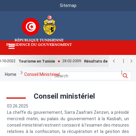
Menu
Skip
Sitemap
to
Top
main
content
-10-2022
28-02-2009
Tourisme en Tunisie
Résultats de l'enquête nationa
Breadcrumb
Home
Conseil Ministériel
Conseil ministériel
03.26.2025
La cheffe du gouvernement, Sarra Zaafrani Zenzeri, a présidé
mercredi matin, au palais du gouvernement à la Kasbah, un
conseil ministériel restreint consacré à l'examen des mesures
relatives à la confiscation, la récupération et la gestion des