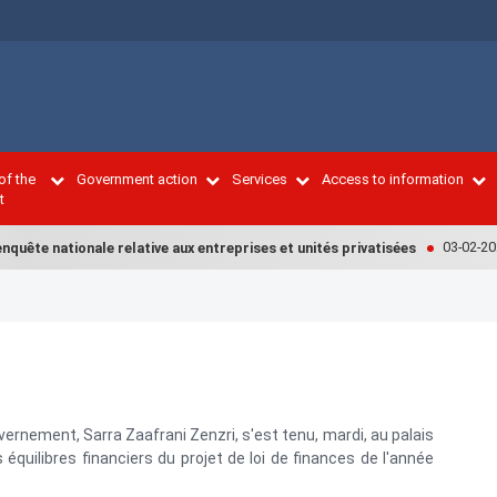
of the
Government action
Services
Access to information
t
03-02-2022
uête nationale relative aux entreprises et unités privatisées
vernement, Sarra Zaafrani Zenzri, s'est tenu, mardi, au palais
équilibres financiers du projet de loi de finances de l'année