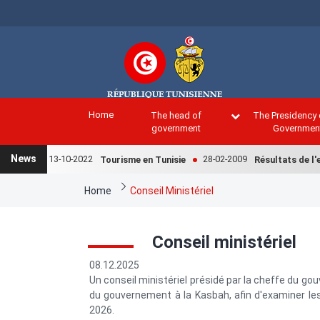
Skip
to
main
content
Home
The head of
The Presidency 
government
Governmen
News
13-10-2022
28-02-2009
Tourisme en Tunisie
Résultats de l'enq
Breadcrumb
Home
Conseil Ministériel
Conseil ministériel
08.12.2025
Un conseil ministériel présidé par la cheffe du gou
du gouvernement à la Kasbah, afin d'examiner les 
2026.