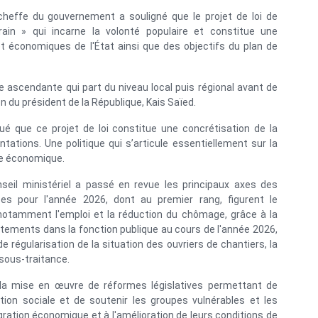
cheffe du gouvernement a souligné que le projet de loi de
in » qui incarne la volonté populaire et constitue une
 et économiques de l'État ainsi que des objectifs du plan de
he ascendante qui part du niveau local puis régional avant de
n du président de la République, Kais Saïed.
qué que ce projet de loi constitue une concrétisation de la
ntations. Une politique qui s’articule essentiellement sur la
nce économique.
seil ministériel a passé en revue les principaux axes des
nces pour l'année 2026, dont au premier rang, figurent le
notamment l'emploi et la réduction du chômage, grâce à la
ements dans la fonction publique au cours de l'année 2026,
régularisation de la situation des ouvriers de chantiers, la
a sous-traitance.
 la mise en œuvre de réformes législatives permettant de
ection sociale et de soutenir les groupes vulnérables et les
tégration économique et à l'amélioration de leurs conditions de