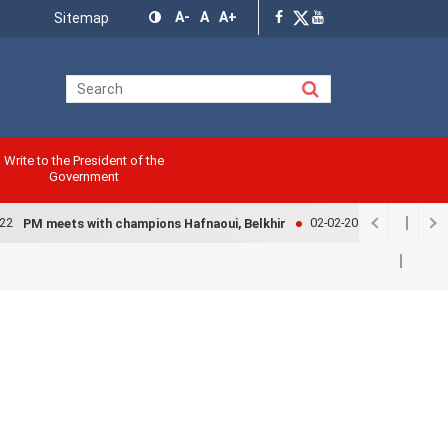
Menu
A-
A
A+
Sitemap
Top
Write to the President of the
Government
02-02-2022
PM meets with champions Hafnaoui, Belkhir
Government e