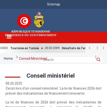
Menu
Skip
Sitemap
to
Top
main
content
2022
28-02-2009
Tourisme en Tunisie
Résultats de l'enquête nationale r
Breadcrumb
Home
Conseil Ministériel
Conseil ministériel
08.26.2025
Zenzri lors d’un conseil ministériel : La loi de finances 2026 doit
prévoir des mécanismes de financement innovants
La loi de finances de 2026 doit prévoir des mécanismes de