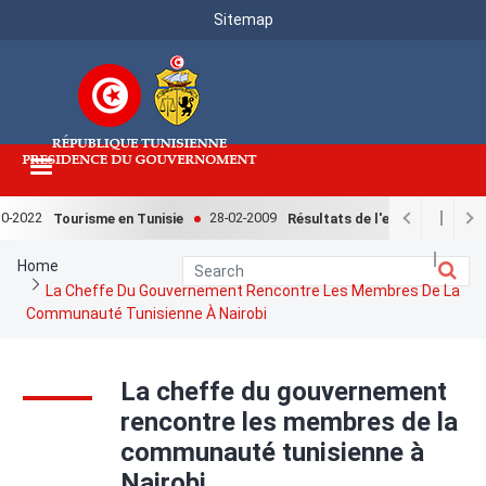
Menu
Skip
Sitemap
to
Top
main
content
0-2022
28-02-2009
Tourisme en Tunisie
Résultats de l'enquête nationale
Breadcrumb
Home
La Cheffe Du Gouvernement Rencontre Les Membres De La
Communauté Tunisienne À Nairobi
La cheffe du gouvernement
rencontre les membres de la
communauté tunisienne à
Nairobi