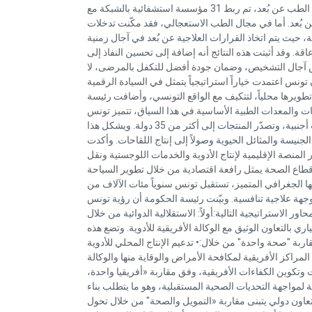
خلال سنة 2025، مع إنجاز أكثر من 42 ألف فحص عن بُعد، وفي مجال الطب عن بُعد، تم ربط 31 مؤسسة استشفائية بالشبكة مع
 بُعد. أما في مجال الطب الاستعجالي، فقد مكّنت تدخلات
، حيث يتم اتخاذ القرارات العلاجية عن بُعد في آجال زمنية
اقة. وقد أثبتت هذه النتائج أنه إضافة إلى تحسين النفاذ إلى
ص آجال التشخيص، وضمان جودة أفضل للتكفل بالمرضى، لا
تونس اعتمدت خياراً استراتيجياً يتمثل في السيادة الرقمية
اء اصطناعي تم تطويرها محلياً، لتتكيف مع الواقع التونسي، وأضافت رئيسة
احات والمعدات الطبية الأساسية.في هذا السياق، تتميز تونس
بصناعة دوائية مهيكلة، تضم أكثر من أربعين مؤسسة ذات مساهمات أجنبية، وتصدّر المنتجات إلى أكثر من 35 دولة. ويشكل هذا
لجنيسة والمثائل الحيوية وصولاً إلى إنتاج اللقاحات. وأكدت
لمنصة الإقليمية لإنتاج الأدوية والخدمات اللوجستية ونقل
ن قطاع الصحة يمثل رافعة اقتصادية من خلال تطوير السياحة
عها الجغرافي المتميز، تستقبل تونس سنوياً مئات الآلاف من
وجهة علاجية تنافسية. وبيّنت رئيسة الحكومة أن رؤية تونس
ر الاستراتيجية التالية:أولاً: الاستقلالية الدوائية من خلال
اري بالتعاون الوثيق مع الوكالة الأفريقية للأدوية. وتضع هذه
ربة "صحة واحدة" من خلال:• تدعيم الإنتاج المحلي للأدوية
المراكز الأفريقية لمكافحة الأمراض والوقاية منها والوكالة
ات وتكوين الكفاءات الأفريقية، وفق مقاربة «أفريقيا واحدة،
قة لمواجهة التحديات الصحية المستقبلية، وهو ما يتطلب بناء
: تعاون دولي يتبنى مقاربة «التمويل والصحة" من خلال تحول