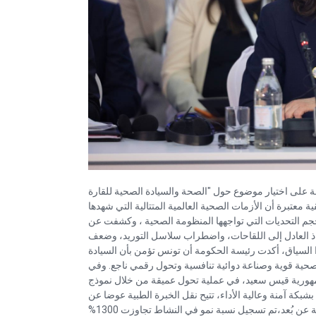
 على اختيار موضوع حول "الصحة والسيادة الصحية للقارة
ية معتبرة أن الأزمات الصحية العالمية المتتالية التي شهدها
ات الأخيرة، وفي مقدمتها جائحة كوفيد-19، أبرزت حجم التحديات التي تواجهها المنظومة الصحية ، وكشفت عن
فاذ العادل إلى اللقاحات، واضطراب سلاسل التوريد، وضعف
 السياق، أكدت رئيسة الحكومة أن تونس تؤمن بأن السيادة
صحية قوية وصناعة دوائية تنافسية وتحول رقمي ناجع. وفي
جمهورية قيس سعيد، في عملية تحول عميقة من خلال نموذج
الذي مكّن اليوم من ربط أكثر من 25 مستشفى بشبكة آمنة وعالية الأداء، تتيح نقل الخبرة الطبية عوضا عن
المرضى.وقد تم تحقيق نتائج هامة ومعبرة، ففي مجال التصوير بالأشعة عن بُعد،تم تسجيل نسبة نمو في النشاط تجاوزت 1300%