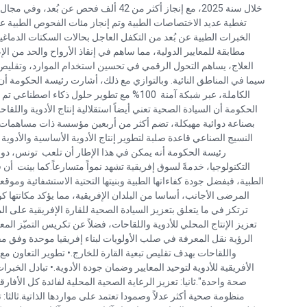
تغطية عديد الاختصاصات الطبية وتم إنجاز مئات الفحوص الطبية عن
الخبرات الطبية عن بُعد من التكفل العاجل بحالات السكتات الدماغية
مطابقة للمعايير الدولية، مما ساهم في إنقاذ الأرواح والحد من الإع
العلاج، يساهم التحول الرقمي في تحسين استخدام الموارد، وتقلي
سيما في المناطق النائية. وبالتوازي مع ذلك، أشارت رئيسة الحكومة أن 
الكاملة، عبر شبكة آمنة 100% مع تطوير حلول ذك
الحكومة أن السيادة الصحية تعني أيضاً استقلالية إنتاج الأدوية واللق
النسيج الصناعي قاعدة صلبة لتطوير إنتاج الأدوية الأساسية والأدوية ا
رئيسة الحكومة أنه يمكن في هذا الإطار أن تلعب تونس، دور ا
التكنولوجيا، خدمةً لسوق إفريقية تشهد نمواً متسارعاً.كما بينت أ
الطبية، فبفضل جودة كفاءاتها الطبية وبنيتها التحتية الاستشفائية وموق
المرضى الأجانب، أساسا من البلدان الإفريقية، مما يؤكد مكانتها ك
ترتكز في ما يتعلق بتعزيز السيادة الصحية للقارة الإفريقية على المحاو
تعزيز الإنتاج المحلي للأدوية واللقاحات، فضلاً عن تكريس التميّز المعي
الرؤية نقل المعرفة في صلب الأولويات لبناء إفريقيا موحدة وفق مقا
واللقاحات بهدف تقليص تبعية القارة للخارج.• تطوير التعاون مع 
الأفريقية للأدوية لتوحيد المعايير وضمان جودة الأدوية.• تبادل الخبر
صحة واحدة".ثانيا: تعزيز الرعاية الصحية المحلية لفائدة كل الأفار
منظومة صحية أكثر عدلاً وصمودا تعتمد على مواردها الذاتية.ثالثا