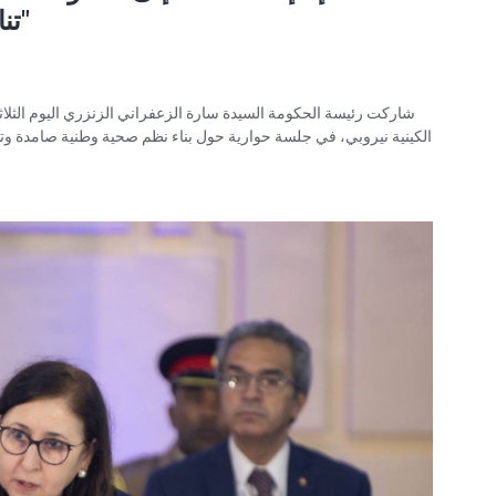
تنافسية وتحول رقمي ناجع"
الكينية نيروبي، في جلسة حوارية حول بناء نظم صحية وطنية صامدة وتط