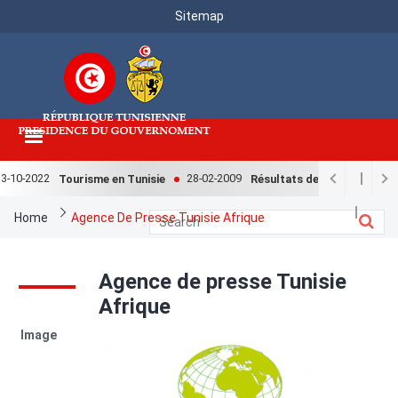
Menu
Skip
Sitemap
to
Top
main
content
-10-2022
28-02-2009
Tourisme en Tunisie
Résultats de l'enquête nation
Breadcrumb
Home
Agence De Presse Tunisie Afrique
Agence de presse Tunisie
Afrique
Image
Image