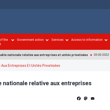
of the
Government action
Services
Access to information
t
03-02-2022
te nationale relative aux entreprises et unités privatisées
 Aux Entreprises Et Unités Privatisées
 nationale relative aux entreprises
Facebook
Mastodon
Email