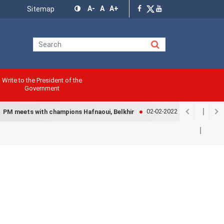
Menu
A-
A
A+
Sitemap
Top
Write to the President of the
Government
02-02-2022
PM meets with champions Hafnaoui, Belkhir
Government exa