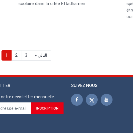
scolaire dans la citée Ettadhamen
spé
étr
con
Page
1
الصفحة
2
الصفحة
3
Page
» التالي
courante
suivante
TTER
SUIVEZ NOUS
notre newsletter mensuelle