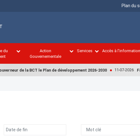
Menu
Plan du s
Top
ce du
Action
Services
Accès à l'informatio
ent
Gouvernementale
11-07-2026
rneur de la BCT le Plan de développement 2026-2030
Finance
التاري