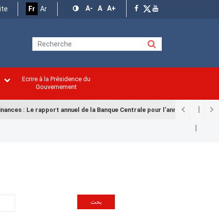
A-
A
A+
ite
Fr
Ar
Ecrire à la Présidence du
n
Gouvernement
s : Le rapport annuel de la Banque Centrale pour l'année 2025 remis à la