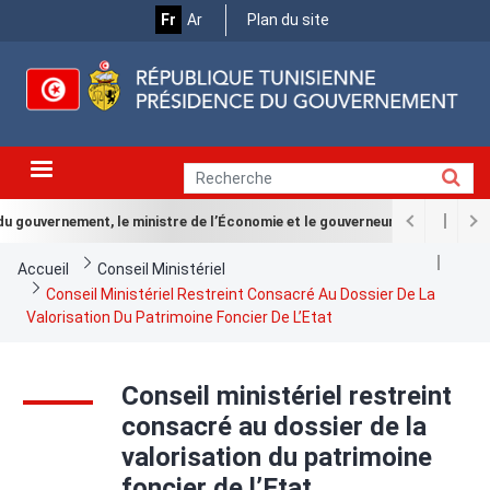
Menu
Aller
Fr
Ar
Plan du site
au
Top
contenu
principal
gouvernement, le ministre de l’Économie et le gouverneur de la BCT le Pl
Fil
Accueil
Conseil Ministériel
d'Ariane
Conseil Ministériel Restreint Consacré Au Dossier De La
Valorisation Du Patrimoine Foncier De L’Etat
Conseil ministériel restreint
consacré au dossier de la
valorisation du patrimoine
foncier de l’Etat