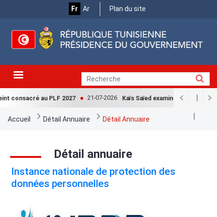
Menu
Aller
Fr
Ar
Plan du site
au
Top
contenu
principal
21-07-2026
eint consacré au PLF 2027
Kaïs Saïed examine avec la Cheffe
Fil
Accueil
Détail Annuaire
Détail Annuaire
d'Ariane
Détail annuaire
Instance nationale de protection des
données personnelles
Image