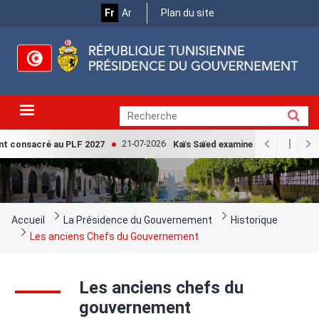
Menu
Aller
Fr
Ar
Plan du site
au
Top
contenu
principal
21-07-2026
t consacré au PLF 2027
Kaïs Saïed examine avec la Cheffe d
Fil
Accueil
La Présidence du Gouvernement
Historique
d'Ariane
Les anciens Chefs du Gouvernement
Les anciens chefs du
gouvernement