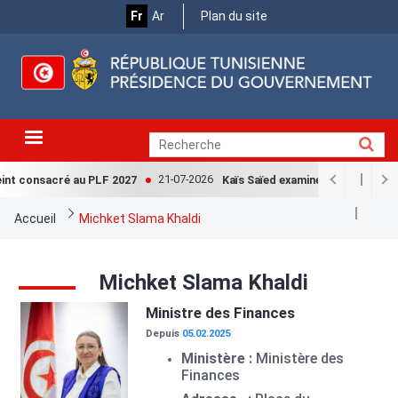
Menu
Aller
Fr
Ar
Plan du site
au
Top
contenu
principal
21-07-2026
int consacré au PLF 2027
Kaïs Saïed examine avec la Cheffe
Fil
Accueil
Michket Slama Khaldi
d'Ariane
Michket Slama Khaldi
Image
Ministre des Finances
Depuis
05.02.2025
Ministère :
Ministère des
Finances