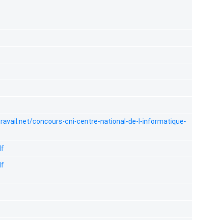
ravail.net/concours-cni-centre-national-de-l-informatique-
f
f