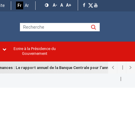
A-
A
A+
ite
Fr
Ar
Ecrire à la Présidence du
n
Gouvernement
nces : Le rapport annuel de la Banque Centrale pour l'année 2025 remis à