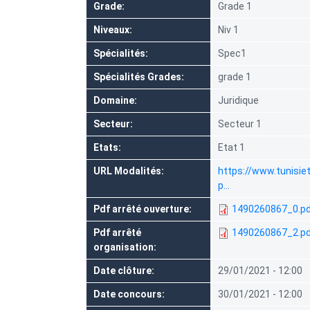
Grade
Grade 1
Niveaux
Niv 1
Spécialités
Spec1
Spécialités Grades
grade 1
Domaine
Juridique
Secteur
Secteur 1
Etats
Etat 1
URL Modalités
https://www.tunisiet
p…
Pdf arrêté ouverture
1490260867_0.pd
Pdf arrêté
1490260867_2.pd
organisation
Date clôture
29/01/2021 - 12:00
Date concours
30/01/2021 - 12:00