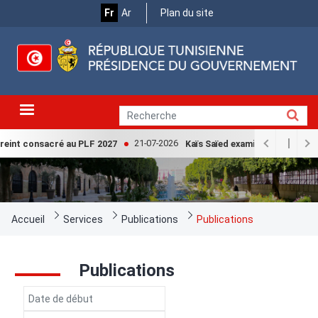
Menu
Aller
Fr
Ar
Plan du site
au
Top
contenu
principal
21-07-2026
treint consacré au PLF 2027
Kaïs Saïed examine avec la Chef
Fil
Accueil
Services
Publications
Publications
d'Ariane
Publications
التاريخ