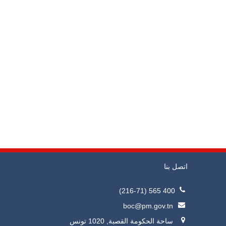
اتصل بنا
400 565 (216-71)
boc@pm.gov.tn
ساحة الحكومة القصبة, 1020 تونس