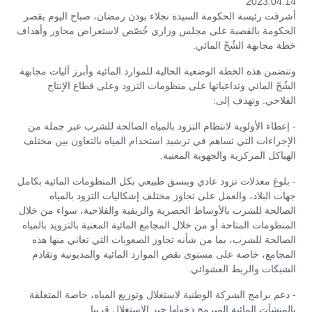
2023.04.14
أشرفت رئيسة الحكومة السيدة نجلاء بودن رمضان، صباح اليوم بقصر
الحكومة بالقصبة على مجلس وزاري خُصّص لاستعراض محاور وأهداف
خطة مجابهة الشُحّ المائي.
وتتضمن هذه الخطة الوضعية الحالية للموارد المائية وأبرز آليات مجابهة
الشُحّ المائي وتداعياتها على منظومات التزود وعلى قطاع الإنتاج
الفلاحي. وتهدف إلى:
- إعطاء الأولوية لانتظام التزود بالمياه الصالحة للشرب عبر جملة من
الإجراءات التي تساهم في ترشيد استخدام المياه بالتعاون بين مختلف
الهياكل المركزية والجهوية المعنية.
- بلوغ معدلات تزود عادي وبنسق طبيعي بكل المنظومات المائية بكامل
جهات البلاد، والعمل على تجاوز مختلف إشكاليات التزود بالمياه
الصالحة للشرب بالأوساط الحضرية والريفية والفلاحية، سواء من خلال
المنظومات المتاحة أو من خلال المجامع المائية المعنية بالتزويد بالمياه
الصالحة للشرب، بما من شأنه تجاوز الصعوبات التي تعاني منها هذه
المجامع، خاصة على مستوى نقص الموارد المائية والمديونية وتقادم
الشبكات والربط العشوائي.
- دعم برامج الشركة الوطنية لاستغلال وتوزيع المياه، خاصة المتعلقة
بالمنشآت المائية المبرمج دخولها حيز الاستغلال قريبا.