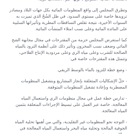
وتطرق المجلس إلى واقع المنظومات المائية بكل جهات البلاد ومصادر
تزويدها خاصة على مستوى السدود، في ظل الشُحّ الذي تميزت به
السنوات الأخيرة، نتيجة تقلص التساقطات المطرية وتأثيراتها السلبية
على المائدة المائية وعلى نسب امتلاء المنشآت المائية.
كما استعرض المجلس حزمة من المقترحات في مجال مجابهة الشح
المائي وضعف نسب المخزون وتأثير ذلك على أنظمة التزود بالمياه
الصالحة للشرب وعلى مياه الري وعلى مردودية الإنتاج الفلاحي،
وتتمثل هذه المقترحات خاصة في:
- وضع خطة للتزود بالماء بالوسط الريفي.
- حلّ الإشكاليات المتعلقة بإنجاز المشاريع وبتشغيل المنظومات
المضطربة وبإعادة تشغيل المنظومات المتوقفة.
- تدارس خطة عمل في مجال منظومات الري واستعمال المياه
المعالجة، خاصة عبر العمل على تبسيط الإجراءات المتعلقة بتثمين
المياه المعالجة.
- التوجه نحو المنظومات غير التقليدية، والتي من أهمها تحلية المياه
الجوفية المالحة وتحلية مياه البحر واستعمال المياه المعالجة في