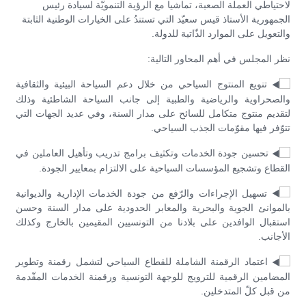
لاحتياطي العملة الصعبة، تماشيا مع الرؤية التنمويّة لسيادة رئيس
الجمهورية الأستاذ قيس سعيّد التي تستندُ على الخيارات الوطنية الثابتة
والتعويل على الموارد الذّاتية للدولة.
نظر المجلس في أهم المحاور التالية:
تنويع المنتوج السياحي من خلال دعم السياحة البيئية والثقافية
والصحراوية والرياضية والطبية إلى جانب السياحة الشاطئية وذلك
لتقديم منتوج متكامل للسائح على مدار السنة، وفي عديد الجهات التي
تتوّفر فيها مقوّمات الجذب السياحي.
تحسين جودة الخدمات وتكثيف برامج تدريب وتأهيل العاملين في
القطاع وتشجيع المؤسسات السياحية على الالتزام بمعايير الجودة.
تسهيل الإجراءات والرّفع من جودة الخدمات الإدارية والديوانية
بالموانئ الجوية والبحرية والمعابر الحدودية على مدار السنة وحسن
استقبال الوافدين على بلادنا من التونسيين المقيمين بالخارج وكذلك
الأجانب.
اعتماد الرقمنة الشاملة للقطاع السياحي لتشمل رقمنة وتطوير
المضامين الرقمية للترويج للوجهة التونسية ورقمنة الخدمات المقّدمة
من قبل كلّ المتدخلين.