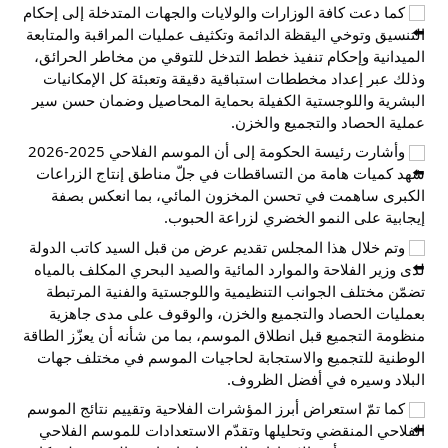
 كما دعت كافة الوزارات والولايات والجهات المتدخلة إلى إحكام 
التنسيق وتوخي اليقظة الدائمة وتكثيف عمليات المراقبة والمتابعة 
الميدانية وإحكام تنفيذ خطط التدخل للتوقي من مخاطر الحرائق، 
وذلك عبر إعداد مخططات استباقية دقيقة وتعبئة كل الإمكانيات 
البشرية واللوجستية الكفيلة بحماية المحاصيل وضمان حسن سير 
عملية الحصاد والتجميع والخزن.
 وأشارت رئيسة الحكومة إلى أن الموسم الفلاحي 2025-2026 
شهد كميات هامة من التساقطات في جلّ مناطق إنتاج الزراعات 
الكبرى ساهمت في تحسن المخزون المائي، بما انعكس بصفة 
إيجابية على النمو الخضري لزراعة الحبوب.
 وتم خلال هذا المجلس تقديم عرض من قبل السيد كاتب الدولة 
لدى وزير الفلاحة والموارد المائية والصيد البحري المكلف بالمياه 
تضمّن مختلف الجوانب التنظيمية واللوجستية والفنية المرتبطة 
بعمليات الحصاد والتجميع والخزن، والوقوف على مدى جاهزية 
منظومة التجميع قبل انطلاق الموسم، بما من شأنه أن يعزّز الطاقة 
الوطنية للتجميع والاستجابة لحاجيات الموسم في مختلف جهات 
البلاد وسيره في أفضل الظروف.
 كما تمّ استعراض أبرز المؤشرات الفلاحية وتقييم نتائج الموسم 
الفلاحي المنقضي وتحليلها وتقدّم الاستعدادات للموسم الفلاحي 