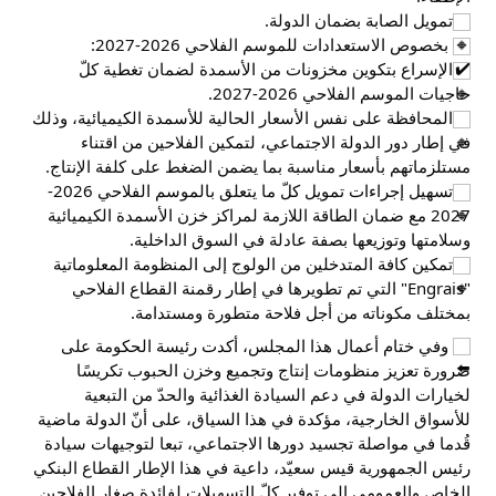
تمويل الصابة بضمان الدولة.
 بخصوص الاستعدادات للموسم الفلاحي 2026-2027:
الإسراع بتكوين مخزونات من الأسمدة لضمان تغطية كلّ 
حاجيات الموسم الفلاحي 2026-2027.
المحافظة على نفس الأسعار الحالية للأسمدة الكيميائية، وذلك 
في إطار دور الدولة الاجتماعي، لتمكين الفلاحين من اقتناء 
مستلزماتهم بأسعار مناسبة بما يضمن الضغط على كلفة الإنتاج.
تسهيل إجراءات تمويل كلّ ما يتعلق بالموسم الفلاحي 2026-
2027 مع ضمان الطاقة اللازمة لمراكز خزن الأسمدة الكيميائية 
وسلامتها وتوزيعها بصفة عادلة في السوق الداخلية.
تمكين كافة المتدخلين من الولوج إلى المنظومة المعلوماتية 
"Engrais" التي تم تطويرها في إطار رقمنة القطاع الفلاحي 
بمختلف مكوناته من أجل فلاحة متطورة ومستدامة.
 وفي ختام أعمال هذا المجلس، أكدت رئيسة الحكومة على 
ضرورة تعزيز منظومات إنتاج وتجميع وخزن الحبوب تكريسًا 
لخيارات الدولة في دعم السيادة الغذائية والحدّ من التبعية 
للأسواق الخارجية، مؤكدة في هذا السياق، على أنّ الدولة ماضية 
قُدما في مواصلة تجسيد دورها الاجتماعي، تبعا لتوجيهات سيادة 
رئيس الجمهورية قيس سعيّد، داعية في هذا الإطار القطاع البنكي 
الخاص والعمومي إلى توفير كلّ التسهيلات لفائدة صغار الفلاحين 