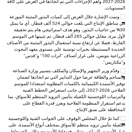
2026-2027 وأهم الإجراءات التي تم اتخاذها في الغرض على كافة 
المستويات.
 وتمت الإشارة خلال العرض إلى كميات البذور المثبتة الموزعة 
في مناطق الإنتاج التي بلغت حوالي 524 ألف قنطار، أي ما يمثل 
30% من حاجيات البذور، وهو هدف استراتيجي هام يتم تحقيقه 
لأول مرة، مقابل حوالي 265 ألف قنطار، تم تثبيتها في الموسم 
الفارط، فضلا عن ارتفاع نسبة استعمال البذور المثبتة من الأصناف 
الجديدة المستنبطة بخبرات تونسية على مستوى معهد البحوث 
الزراعية بتونس، على غرار أصناف "انرات 100" و"قدس" 
و"مكتاريس".
 وقدّم وزير التجهيز والإسكان والمكلف بتسيير وزارة الصناعة 
والمناجم والطاقة عرضا حول التدابير التي تم اتخاذها لضمان 
توفير الأسمدة الكيميائية بالكميات المطلوبة استعدادا للموسم 
الفلاحي 2026-2027، إلى جانب استعراض الخطط الفنية 
والترتيبات اللوجستية الكفيلة بتأمين التزويد المنتظم للأسواق، بما 
يدعم استقرار المنظومة الفلاحية ويعزز قدرة القطاع على 
المحافظة على نسق الإنتاج.
 كما تمّ خلال المجلس الوقوف على الجوانب الفنية واللوجستية 
الكفيلة بتأمين تزويد منتظم للأسواق بمختلف أنواع الأسمدة، على 
غرار الأمونيتر الزراعي وثنائي فسفاط الأمونيوم وثلاثي الفسفاط، 