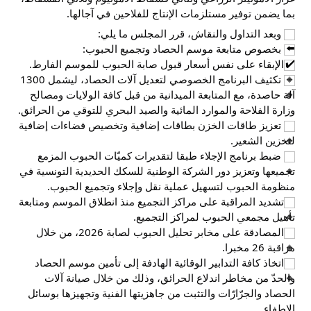
بما يضمن توفير مستلزمات الإنتاج للفلاحين في آجالها.
 وبعد التداول والنقاش، قرر المجلس ما يلي:
 بخصوص متابعة موسم الحصاد وتجميع الحبوب:
الإبقاء على نفس أسعار قبول صابة الحبوب للموسم الفارط.
 تكثيف البرنامج الخصوصي لتعديل آلات الحصاد، ليشمل 1300 
آلة حاصدة، مع المتابعة الميدانية من قبل كافة الولايات ومصالح 
وزارة الفلاحة والموارد المائية والصيد البحري للتوقي من الحرائق.
 تعزيز طاقات الخزن بطاقات إضافية وتخصيص فضاءات إضافية 
لتخزين الشعير.
 ضبط برنامج الإجلاء طبقا لتقديرات كميّات الحبوب المزمع 
تجميعها وتعزيز دور الشركة الوطنية للسكك الحديدية التونسية في 
منظومة الحبوب لتسهيل عملية نقل وإجلاء وتجميع الحبوب.
تشديد المراقبة على مراكز التجميع منذ انطلاق الموسم ومتابعة 
تأهيل مجمعي الحبوب لمراكز التجميع.
المصادقة على مخابر تحليل الحبوب لصابة 2026، من خلال 
مراقبة 26 مخبرا.
اتخاذ كافة التدابير الوقائية الهادفة إلى تأمين موسم الحصاد 
والحدّ من مخاطر اندلاع الحرائق، وذلك من خلال صيانة آلات 
الحصاد والجرّارّات والتثبت من جاهزيتها الفنية وتجهيزها بوسائل 
الإطفاء. 