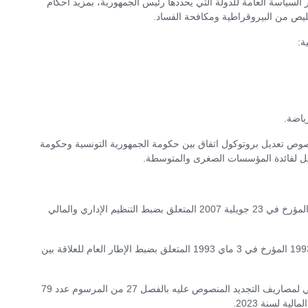
ياسة العامة للدولة التي يحددها رئيس الجمهورية، بمزيد احكام
قليص من البيروقراطية ومكافحة الفساد.
ة:
صوص تعديل بروتوكول اتفاق بين حكومة الجمهورية التونسية وحكومة
1) مشروع أمر يتعلق بإتمام الأمر عدد 1885 لسنة 2007 المؤرخ في 23 جويلية 2007 المتعلق بضبط التنظيم الإداري والمالي
2) مشروع أمر يتعلق بتنقيح وإتمام الأمر عدد 982 لسنة 1993 المؤرخ في 3 ماي 1993 المتعلق بضبط الإطار العام للعلاقة بين
3) مشروع أمر يتعلق بضبط شروط تطبيق الطرح الإضافي لمصاريف التجديد المنصوص عليه بالفصل 27 من المرسوم عدد 79