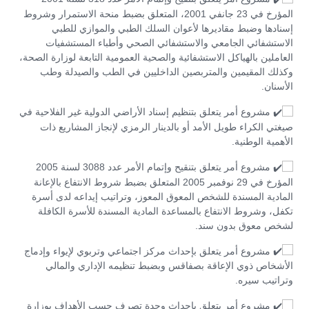
المؤرخ في 23 جانفي 2001، المتعلق بضبط منحة الاستمرار وشروط
إسنادها وضبط مقاديرها لأعوان السلك الطبي والموازي للطبي
الاستشفائي الجامعي والاستشفائي الصحي وأطباء المستشفيات
العاملين بالهياكل الاستشفائية والصحية العمومية التابعة لوزارة الصحة،
وكذلك المقيمين والمتربصين الداخليين في الطب والصيدلة وطب
الأسنان.
مشروع أمر يتعلق بتنظيم إسناد الأراضي الدولية غير الفلاحية في
صيغتي الكراء طويل الأمد أو بالدينار الرمزي لإنجاز المشاريع ذات
الأهمية الوطنية.
مشروع أمر يتعلق بتنقيح وإتمام الأمر عدد 3088 لسنة 2005
المؤرخ في 29 نوفمبر 2005 المتعلق بضبط شروط الانتفاع بالإعانة
المادية المسندة للشخص المعوق المعوز، وتراتيب إيداعه لدى أسرة
تكفل، وشروط الانتفاع بالمساعدة المادية المسندة للأسرة الكافلة
لشخص معوق بدون سند.
مشروع أمر يتعلق بإحداث مركز اجتماعي وتربوي لإيواء وإدماج
الأشخاص ذوي الإعاقة بصفاقس وبضبط تنظيمه الإداري والمالي
وتراتيب سيره.
مشروع أمر يتعلق بإحداث وحدة تصرف حسب الأهداف بوزارة