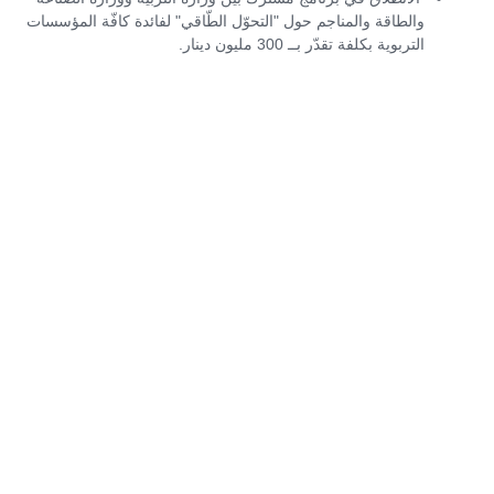
والطاقة والمناجم حول "التحوّل الطّاقي" لفائدة كافّة المؤسسات
التربوية بكلفة تقدّر بــ 300 مليون دينار.