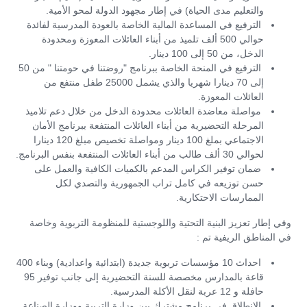
والتعليم مدى الحياة) في إطار مجهود الدولة لمحو الأمية.
الترفيع في المساعدة المالية الخاصة بالعودة المدرسية لفائدة
حوالي 500 ألف تلميذ من أبناء العائلات المعوزة ومحدودة
الدخل، من 50 إلى 100 دينار.
الترفيع في المنحة الخاصة ببرنامج "روضتنا في حومتنا " من 50
إلى 70 دينارا شهريا والذي يشمل 25000 طفل منتفع من
العائلات المعوزة.
مواصلة معاضدة العائلات محدودة الدخل من خلال دعم تلاميذ
المرحلة التحضيرية من أبناء العائلات المنتفعة ببرنامج الأمان
الاجتماعي بملغ 100 دينار ومواصلة تخصيص مبلغ 120 دينارا
لحوالي 30 ألف طالب من أبناء العائلات المنتفعة بنفس البرنامج.
ضمان توفير الكراس المدعم بالكميات الكافية والعمل على
حسن توزيعه في كامل تراب الجمهورية والتصدي لكل
الممارسات الاحتكارية.
وفي إطار تعزيز البنية التحتية واللوجستية للمنظومة التربوية وخاصة
في المناطق الريفية تم :
احداث 10 مؤسسات تربوية جديدة (ابتدائية واعدادية) وبناء 400
قاعة بالمدارس مخصصة للسنة التحضيرية إلى جانب توفير 95
حافلة و 12 عربة لنقل الأكلة المدرسية.
الانطلاق في برنامج مشترك بين وزارة التربية ووزارة الصناعة