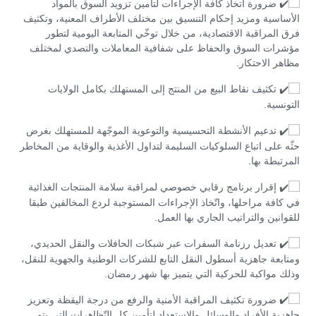
ضرورة اتخاذ كافة الإجراءات لتأمين تزويد السوق بالمواد
الأساسية ومزيد إحكام التنسيق بين مختلف الأطراف المعنية، وتكثيف
فرق المراقبة الاقتصادية، من خلال توخّي المتابعة اليومية لتطور
مؤشرات السوق والحفاظ على شفافية المعاملات والتصدي لمختلف
مظاهر الاحتكار.
تكثيف نقاط البيع من المنتج إلى المستهلك بكامل الولايات
التونسية.
تدعيم الأنشطة التحسيسية والتوعوية الموجّهة للمستهلك بغرض
حثّه على اتباع السلوكيات السليمة لتداول الأغذية والوقاية من المخاطر
المرتبطة بها.
إقرار برنامج رقابي خصوصي لمراقبة سلامة المنتجات الغذائية
في كافة مراحلها، واتّخاذ الإجراءات المستوجبة لردع المخالفين طبقا
للقوانين والتراتيب الجاري بها العمل.
تعديل رزنامة السفرات عبر شبكات الحافلات والنقل الحديدي،
ومتابعة جاهزية أسطول النقل التابع للشركات الوطنية والجهوية للنقل،
وذلك مواكبة للحركية التي يتميز بها شهر رمضان.
ضرورة تكثيف المراقبة الأمنية والرفع من درجة اليقظة وتعزيز
جاهزية الأفراد والوسائل والاستعداد لتأمين كل التّظاهرات التي يتم