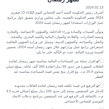
2024.02.13
أشرف رئيس الحكومة السيد أحمد الحشاني اليوم الثلاثاء 13 فيفري
2024 بقصر الحكومة بالقصبة، على مجلس وزاري مضيق حول برنامج
عمل الوزارات استعدادا لشهر رمضان لسنة 2024.
وتولّى السيدات والسادة وزراء الداخلية، والشؤون الاجتماعية، والتجارة
وتنمية الصادرات، والفلاحة والموارد المائية والصيد البحري، والصحة،
والنقل، والسياحة، والشؤون الدينية، وممثل عن وزارة الشؤون الثقافية،
استعراض برامج عمل وزاراتهم خلال شهر رمضان لسنة 2024، بحضور
السيدة وزيرة المالية، حيث تم التأكيد على ما يلي:
إقرار جملة من المساعدات المالية بمناسبة شهر رمضان لفائدة
العائلات المعوزة في حدود 60 دينارا لفائدة 340 ألف عائلة، بمبلغ جملي
يساوي 20.4 م.د، مع إقرار منح نفس قيمة المساعدة بمناسبة عيد
الفطر.
الترفيع في قيمة تكلفة قفة رمضان لفائدة العائلات محدودة
الدخل غير المنتفعين بمنحة إلى حدود 100 دينار بمبلغ إجمالي قدره 4.5
م.د، بالإضافة إلى الترفيع في عدد المنتفعين ببرنامج تدخلات الاتحاد
التونسي للتضامن الاجتماعي.