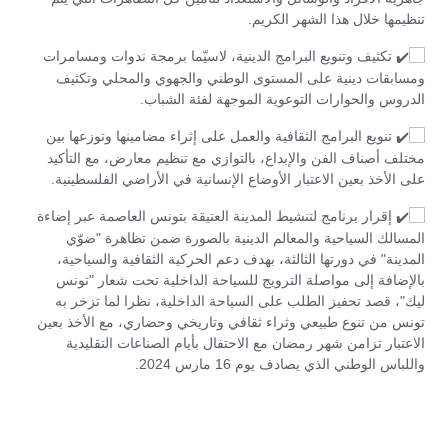
تنظيمها خلال هذا الشهر الكريم.
تكثيف وتنويع البرامج الدينية، لاسيّما برمجة ندوات ومسامرات
ومسابقات دينية على المستوى الوطني والجهوي والمحلي وتكثيف
الدروس والحوارات التوعوية الموجهة لفئة الشباب.
تنويع البرامج الثقافية والعمل على إثراء مضامينها وتوزعها بين
مختلف أصناف الفن والإبداع، بالتوازي مع تنظيم معارض، مع التأكيد
على الأخذ بعين الاعتبار الأوضاع الإنسانية في الأراضي الفلسطينية.
إقرار برنامج لتنشيط المدينة العتيقة بتونس العاصمة عبر إضاءة
المسالك السياحية والمعالم الدينية بالصورة ضمن تظاهرة "ضوّي
المدينة" في دورتها الثالثة، بهدف دعم الحركية الثقافية والسياحية،
بالإضافة إلى مواصلة الترويج للسياحة الداخلية تحت شعار "تونس
ليك"، قصد تحفيز الطلب على السياحة الداخلية، نظرا لما تزخر به
تونس من تنوع طبيعي وثراء ثقافي وتاريخي وحضاري، مع الأخذ بعين
الاعتبار تزامن شهر رمضان مع الاحتفال بأيام الصناعات التقليدية
واللباس الوطني الذي يصادف يوم 16 مارس 2024.