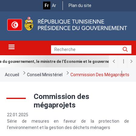
Menu
Aller
Fr
Ar
Plan du site
au
Top
contenu
principal
du gouvernement, le ministre de l’Économie et le gouverneur de la BCT le
Fil
Accueil
Conseil Ministériel
Commission Des Mégaprojets
d'Ariane
Commission des
mégaprojets
22.01.2025
Série de mesures en faveur de la protection de
l'environnement et la gestion des déchets ménagers