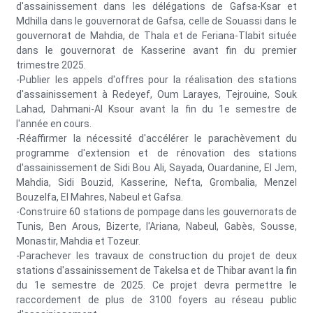
d'assainissement dans les délégations de Gafsa-Ksar et
Mdhilla dans le gouvernorat de Gafsa, celle de Souassi dans le
gouvernorat de Mahdia, de Thala et de Feriana-Tlabit située
dans le gouvernorat de Kasserine avant fin du premier
trimestre 2025.
-Publier les appels d'offres pour la réalisation des stations
d'assainissement à Redeyef, Oum Larayes, Tejrouine, Souk
Lahad, Dahmani-Al Ksour avant la fin du 1e semestre de
l'année en cours.
-Réaffirmer la nécessité d'accélérer le parachèvement du
programme d'extension et de rénovation des stations
d'assainissement de Sidi Bou Ali, Sayada, Ouardanine, El Jem,
Mahdia, Sidi Bouzid, Kasserine, Nefta, Grombalia, Menzel
Bouzelfa, El Mahres, Nabeul et Gafsa.
-Construire 60 stations de pompage dans les gouvernorats de
Tunis, Ben Arous, Bizerte, l'Ariana, Nabeul, Gabès, Sousse,
Monastir, Mahdia et Tozeur.
-Parachever les travaux de construction du projet de deux
stations d'assainissement de Takelsa et de Thibar avant la fin
du 1e semestre de 2025. Ce projet devra permettre le
raccordement de plus de 3100 foyers au réseau public