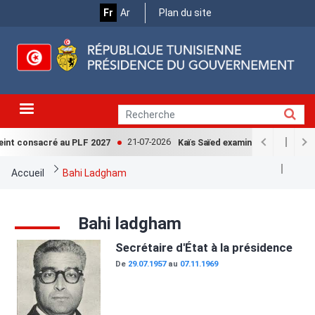
Menu
Aller
Fr
Ar
Plan du site
au
Top
contenu
principal
21-07-2026
eint consacré au PLF 2027
Kaïs Saïed examine avec la Cheff
Fil
Accueil
Bahi Ladgham
d'Ariane
Bahi ladgham
Image
Secrétaire d'État à la présidence
De
29.07.1957
au
07.11.1969