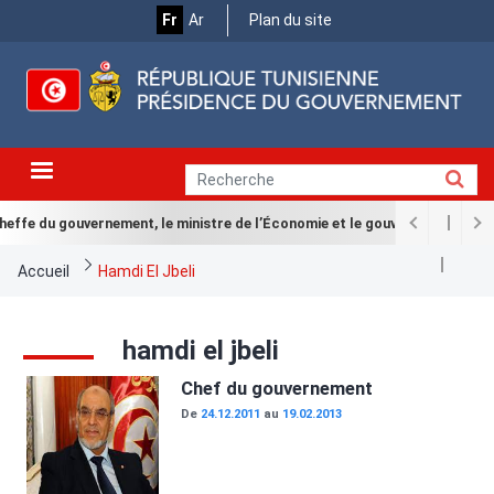
Menu
Aller
Fr
Ar
Plan du site
au
Top
contenu
principal
heffe du gouvernement, le ministre de l’Économie et le gouverneur de la B
Fil
Accueil
Hamdi El Jbeli
d'Ariane
hamdi el jbeli
Image
Chef du gouvernement
De
24.12.2011
au
19.02.2013