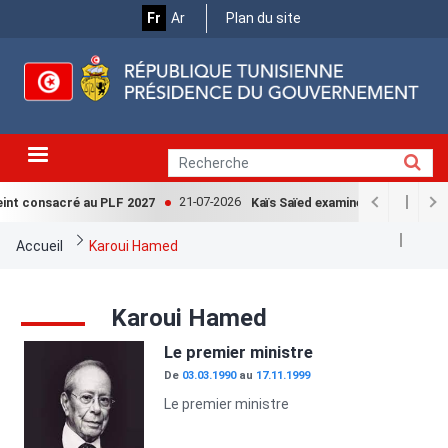
Menu
Aller
Fr
Ar
Plan du site
au
Top
contenu
principal
21-07-2026
eint consacré au PLF 2027
Kaïs Saïed examine avec la Cheffe
Fil
Accueil
Karoui Hamed
d'Ariane
Karoui Hamed
Image
Le premier ministre
De
03.03.1990
au
17.11.1999
Le premier ministre