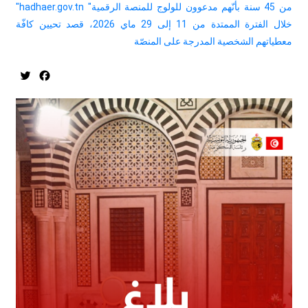
من 45 سنة بأنّهم مدعوون للولوج للمنصة الرقمية" hadhaer.gov.tn"
خلال الفترة الممتدة من 11 إلى 29 ماي 2026، قصد تحيين كافّة
معطياتهم الشخصية المدرجة على المنصّة
tter
acebook