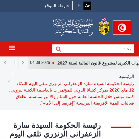
Menu
جاوز
Ar
Fr
خارطة الموقع
لى
Top
لمحتوى
لرئيسي
لكبرى لمشروع قانون المالية لسنة 2027
لقاء رئيس الجمهور
04-08-2026
Breadcrum
الرئيسية
رئيسة الحكومة السيدة سارة الزعفراني الزنزري تلقي اليوم الثلاثاء
12 ماي 2026 بمركز كينياتا الدولي للمؤتمرات بالعاصمة الكينية نيروبي،
كلمة تونس خلال الجلسة العامة حول السلم والأمن بمناسبة انطلاق
فعاليات القمة الأفريقية الفرنسية "إفريقيا إلى الأمام".
رئيسة الحكومة السيدة سارة
الزعفراني الزنزري تلقي اليوم