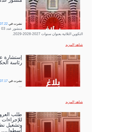
منشور عدد 03 لسنة 26
نشرت في
07.22
التكوين الثلاثية بعنوان سنوات 2027-2028-2029.
شاهد المزيد
رئاسة الحك
نشرت في
07.17
…
شاهد المزيد
للإجراءات ا
وتشغيل نظا
أسطول…