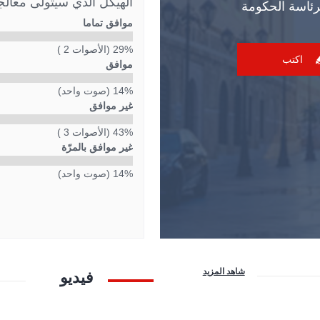
الهيكل الذي سيتولّى معال
رئاسة الحكومة
موافق تماما
29% (الأصوات 2 )
اكتب
موافق
14% (صوت واحد)
غير موافق
43% (الأصوات 3 )
غير موافق بالمرّة
14% (صوت واحد)
شاهد المزيد
فيديو