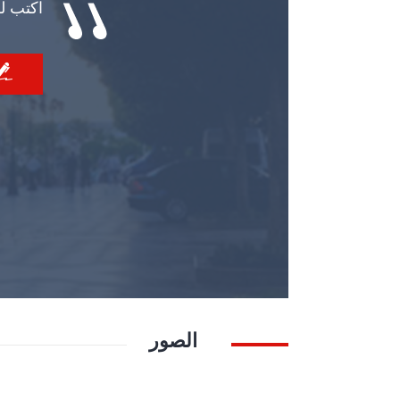
اكتب ل
الصور