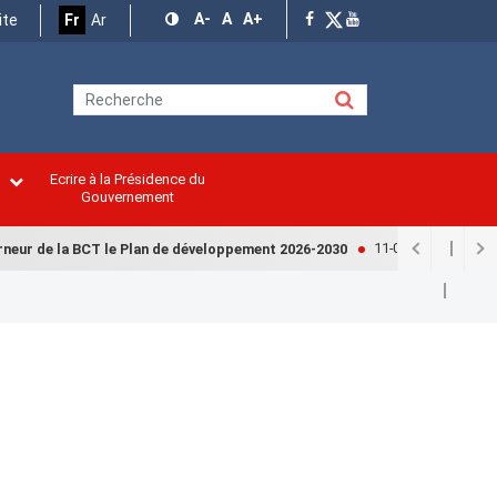
A-
A
A+
ite
Fr
Ar
Ecrire à la Présidence du
n
Gouvernement
11-07-2026
ur de la BCT le Plan de développement 2026-2030
Finances :