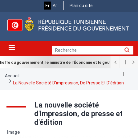
Menu
Aller
Fr
Ar
Plan du site
au
Top
contenu
principal
heffe du gouvernement, le ministre de l’Économie et le gouverneur de la B
Fil
Accueil
d'Ariane
La Nouvelle Société D'impression, De Presse Et D'édition
La nouvelle société
d'impression, de presse et
d'édition
Image