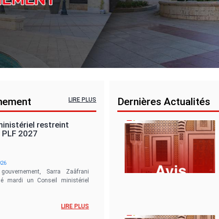
rnement
Dernières Actualités
LIRE PLUS
inistériel restreint
u PLF 2027
026
gouvernement, Sarra Zaâfrani
dé mardi un Conseil ministériel
LIRE PLUS