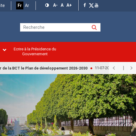
A-
A
A+
ite
Fr
Ar
Ecrire à la Présidence du
n
Gouvernement
11-07-2026
CT le Plan de développement 2026-2030
Finances : Le rappor