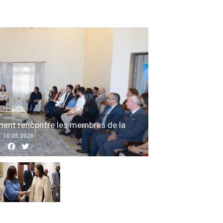
ment rencontre les membres de la
 tunisienne à Nairobi
10.05.2026
Facebook
Twitter