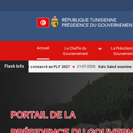
Aller
au
contenu
principal
Accueil
La Cheffe du
La Présiden
Gouvernement
Gouvernem
Flash Info
21-07-2026
estreint consacré au PLF 2027
Kaïs Saïed examine avec la Ch