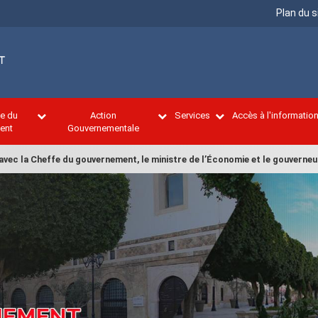
Menu
Plan du s
Top
ce du
Action
Services
Accès à l'informatio
ent
Gouvernementale
effe du gouvernement, le ministre de l’Économie et le gouverneur de la B