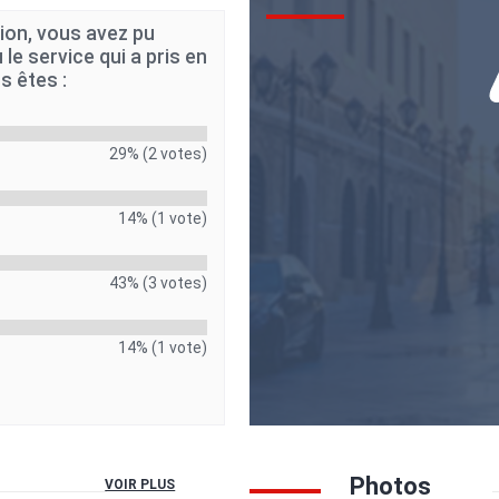
tion, vous avez pu
 le service qui a pris en
s êtes :
29% (2 votes)
14% (1 vote)
43% (3 votes)
14% (1 vote)
Photos
VOIR PLUS