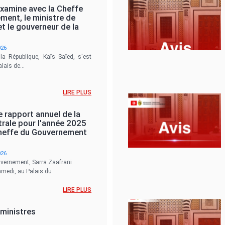
examine avec la Cheffe
ment, le ministre de
t le gouverneur de la
026
la République, Kaïs Saïed, s'est
palais de…
LIRE PLUS
e rapport annuel de la
rale pour l'année 2025
Cheffe du Gouvernement
026
vernement, Sarra Zaafrani
amedi, au Palais du
LIRE PLUS
 ministres